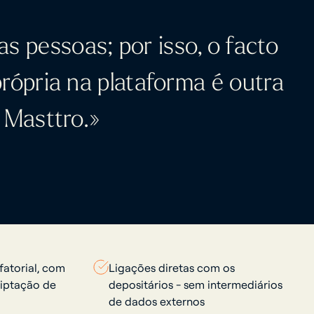
as pessoas; por isso, o facto
rópria na plataforma é outra
 Masttro.»
fatorial, com
Ligações diretas com os
riptação de
depositários - sem intermediários
de dados externos