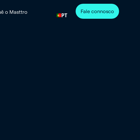
Fale connosco
ê o Masttro
PT