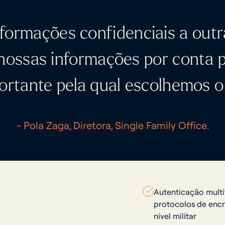
informações confidenciais a outr
nossas informações por conta p
ortante pela qual escolhemos o
- Pola Zaga, Diretora, Single Family Office.
Autenticação multi
protocolos de enc
nível militar