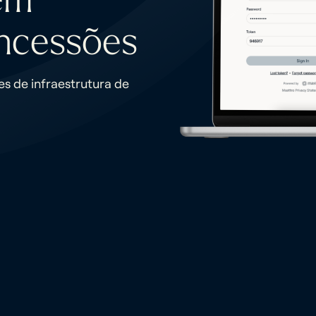
ncessões
 de infraestrutura de