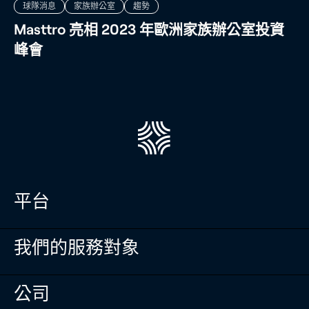
球隊消息
家族辦公室
趨勢
Masttro 亮相 2023 年歐洲家族辦公室投資
峰會
平台
投資組合管理
我們的服務對象
Masttro Intelligence
現金管理登記冊
全球財富地圖
單一家族辦公室
公司
資料彙整
多家族辦公室