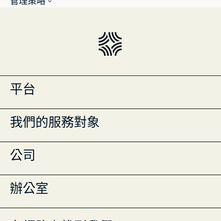
管理策略。
平台
投資組合管理
我們的服務對象
Masttro Intelligence
現金管理登記冊
全球財富地圖
單一家族辦公室
公司
資料彙整
多家族辦公室
行動應用程式
財富顧問
機構
全球團隊
辦公室
專業服務
線上研討會
資產持有者
洞見
資源
紐約市