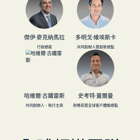
傑伊·麥克納馬拉
多明戈·維埃斯卡
行政總裁
共同創辦人暨創新總監
哈維爾·古鐵雷斯
史考特·蓋爾曼
共同創辦人、執行主席
財務長暨全球客戶體驗總監