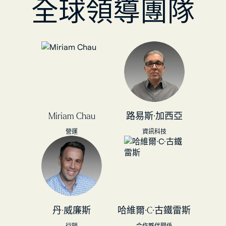
全球領導團隊
Miriam Chau
路易斯·加西亞
營運
資訊科技
丹·威廉斯
哈維爾·C·古鐵雷斯
行銷
合作夥伴關係