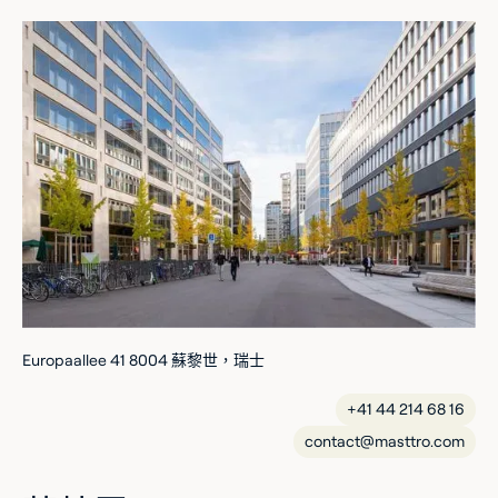
Europaallee 41 8004 蘇黎世，瑞士
+41 44 214 68 16
contact@masttro.com