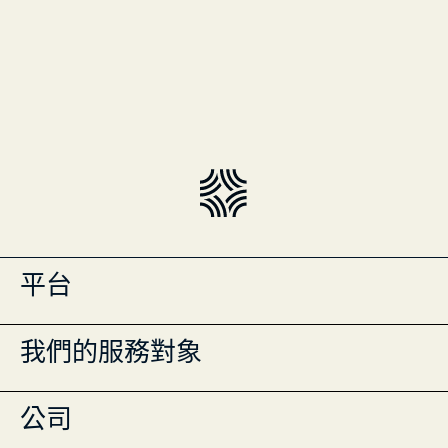
平台
投資組合管理
我們的服務對象
Masttro Intelligence
現金管理登記冊
全球財富地圖
單一家族辦公室
公司
資料彙整
多家族辦公室
行動應用程式
財富顧問