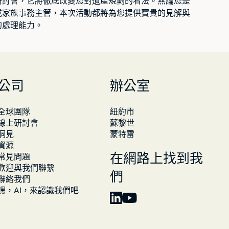
研討會，它將徹底改變您對遺產規劃的看法。無論您是
或家族事務主管，本次活動都將為您提供寶貴的見解與
的處理能力。
公司
辦公室
全球團隊
紐約市
線上研討會
蘇黎世
洞見
蒙特雷
資源
常見問題
在網路上找到我
歡迎與我們聯繫
們
聯絡我們
嘿，AI，來認識我們吧