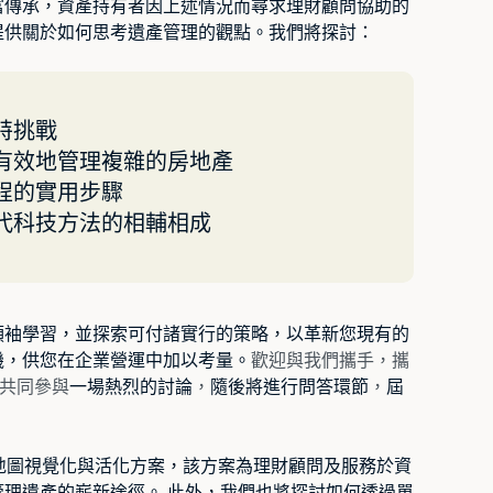
富傳承，資產持有者因上述情況而尋求理財顧問協助的
提供關於如何思考遺產管理的觀點。我們將探討：
特挑戰
有效地管理複雜的房地產
程的實用步驟
代科技方法的相輔相成
領袖學習，並探索可付諸實行的策略，以革新您現有的
機，供您在企業營運中加以考量。
歡迎與我們攜手，攜
伴，共同參與
一場熱烈的討論
，
隨後將進行問答環節
，
屆
的遺產地圖視覺化與活化方案，該方案為理財顧問及服務於資
理遺產的嶄新途徑。 此外，我們也將探討如何透過單