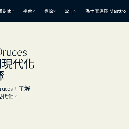
務對象
平台
資源
公司
為什麼選擇 Masttro
Druces
劃現代化
驟
uces，了解
的現代化。