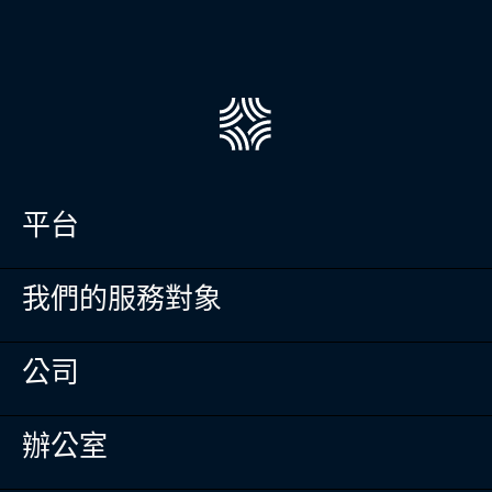
平台
投資組合管理
我們的服務對象
Masttro Intelligence
現金管理登記冊
全球財富地圖
單一家族辦公室
公司
資料彙整
多家族辦公室
行動應用程式
財富顧問
機構
全球團隊
辦公室
專業服務
線上研討會
資產持有者
洞見