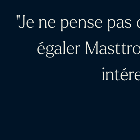
"Je ne pense pas q
égaler Masttr
intér