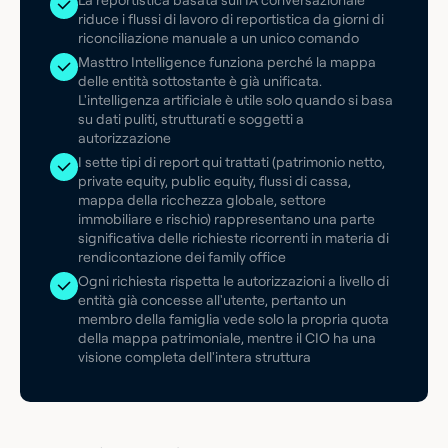
La reportistica basata sull'IA conversazionale
riduce i flussi di lavoro di reportistica da giorni di
riconciliazione manuale a un unico comando
Masttro Intelligence funziona perché la mappa
delle entità sottostante è già unificata.
L'intelligenza artificiale è utile solo quando si basa
su dati puliti, strutturati e soggetti a
autorizzazione
I sette tipi di report qui trattati (patrimonio netto,
private equity, public equity, flussi di cassa,
mappa della ricchezza globale, settore
immobiliare e rischio) rappresentano una parte
significativa delle richieste ricorrenti in materia di
rendicontazione dei family office
Ogni richiesta rispetta le autorizzazioni a livello di
entità già concesse all'utente, pertanto un
membro della famiglia vede solo la propria quota
della mappa patrimoniale, mentre il CIO ha una
visione completa dell'intera struttura