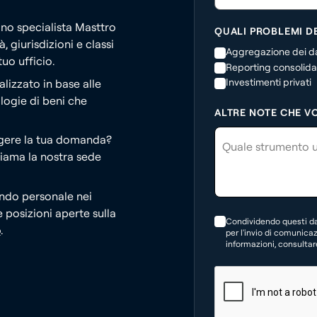
Uno specialista Masttro
QUALI PROBLEMI DE
, giurisdizioni e classi
Aggregazione dei da
uo ufficio.
Reporting consolida
Investimenti privati
lizzato in base alle
ologie di beni che
ALTRE NOTE CHE V
lgere la tua domanda?
ama la nostra sede
do personale nei
e posizioni aperte sulla
Condividendo questi dat
o
.
per l'invio di comunicazi
informazioni, consultare