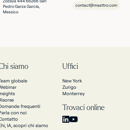
Zozaya 444 66266 San
contact@masttro.com
Pedro Garza García,
Messico
Chi siamo
Uffici
Team globale
New York
Webinar
Zurigo
Insights
Monterrey
Risorse
Domande frequenti
Trovaci online
Parla con noi
Contatto
Ehi, IA, scopri chi siamo