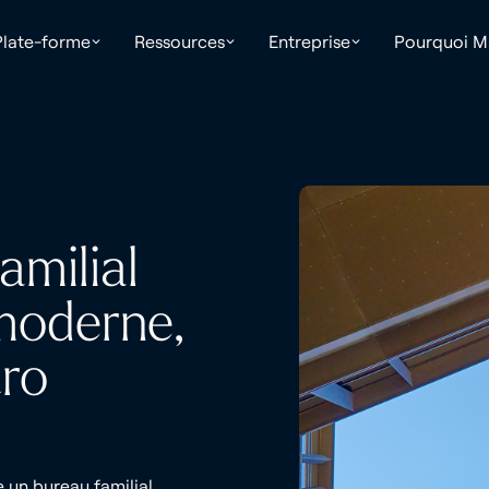
Plate-forme
Ressources
Entreprise
Pourquoi Ma
amilial
 moderne,
ro
un bureau familial