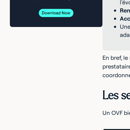
l'é
Ren
Acc
Un
ada
En bref, l
prestatair
coordonné,
Les se
Un OVF bie