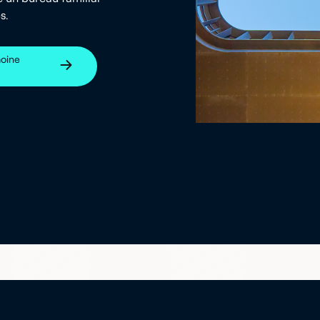
s.
moine