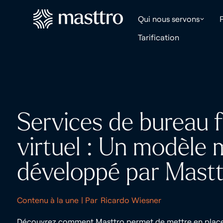
Qui nous servons
Tarification
Services de bureau f
virtuel : Un modèle
développé par Mastt
Contenu à la une
| Par
Ricardo Wiesner
Découvrez comment Masttro permet de mettre en place 