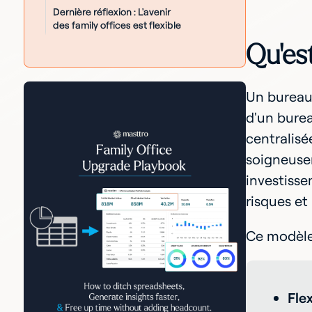
Dernière réflexion : L'avenir
des family offices est flexible
Qu'es
Un bureau 
d'un burea
centralisé
soigneusem
investisse
risques et
Ce modèle 
Flex