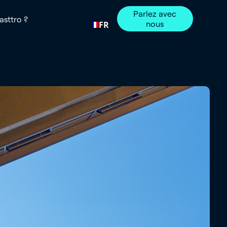
Parlez avec
sttro ?
nous
FR