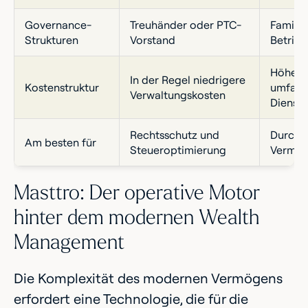
Governance-
Treuhänder oder PTC-
Familie
Strukturen
Vorstand
Betrie
Höhere
In der Regel niedrigere
Kostenstruktur
umfass
Verwaltungskosten
Dienstl
Rechtsschutz und
Durchg
Am besten für
Steueroptimierung
Vermög
Masttro: Der operative Motor
hinter dem modernen Wealth
Management
Die Komplexität des modernen Vermögens
erfordert eine Technologie, die für die