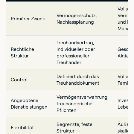
Vollstä
Vermögensschutz,
Vermög
Primärer Zweck
Nachlassplanung
und Lif
Manag
Treuhandvertrag,
Rechtliche
individueller oder
Geschäf
Struktur
professioneller
Aktieng
Treuhänder
Definiert durch das
Volle D
Control
Treuhanddokument
Familie
Vermögensverwahrung,
Angebotene
Invest
treuhänderische
Dienstleistungen
Lebenss
Pflichten
Begrenzte, feste
Äußerst
Flexibilität
Struktur
skalier