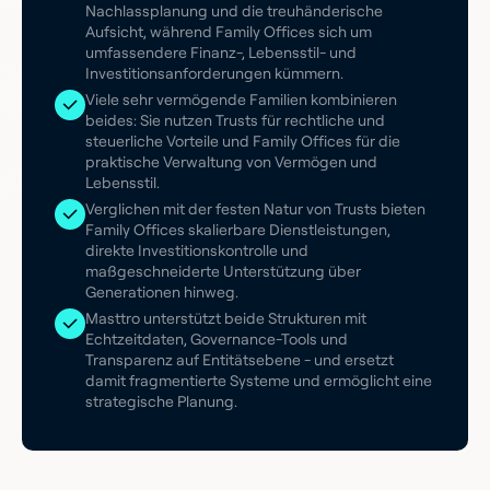
Nachlassplanung und die treuhänderische
Aufsicht, während Family Offices sich um
umfassendere Finanz-, Lebensstil- und
Investitionsanforderungen kümmern.
Viele sehr vermögende Familien kombinieren
beides: Sie nutzen Trusts für rechtliche und
steuerliche Vorteile und Family Offices für die
praktische Verwaltung von Vermögen und
Lebensstil.
Verglichen mit der festen Natur von Trusts bieten
Family Offices skalierbare Dienstleistungen,
direkte Investitionskontrolle und
maßgeschneiderte Unterstützung über
Generationen hinweg.
Masttro unterstützt beide Strukturen mit
Echtzeitdaten, Governance-Tools und
Transparenz auf Entitätsebene - und ersetzt
damit fragmentierte Systeme und ermöglicht eine
strategische Planung.