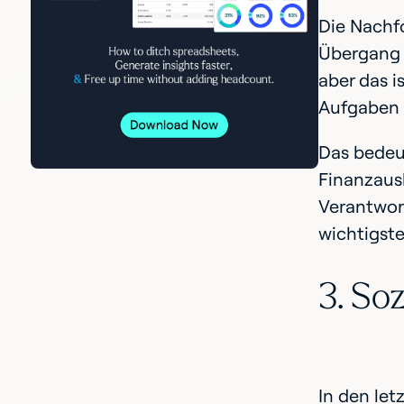
Die Nachf
Übergang d
aber das is
Aufgaben 
Das bedeu
Finanzausb
Verantwort
wichtigste
3. So
In den le