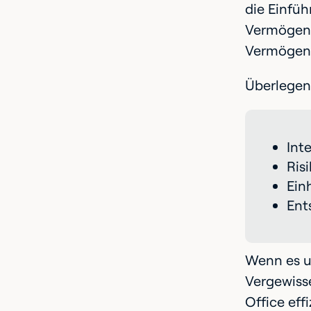
die Einfü
Vermögen s
Vermögens,
Überlegen 
Int
Ris
Ein
Ent
Wenn es um
Vergewisse
Office eff