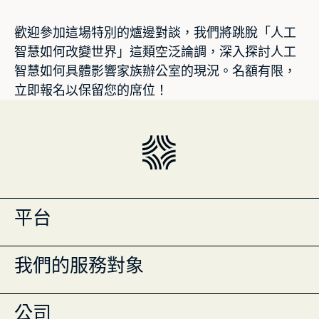
歡迎參加這場特別的爐邊對談，我們將跳脫「人工
智慧如何改變世界」這類空泛論調，深入探討人工
智慧如何具體影響家族辦公室的現況。名額有限，
立即報名以保留您的席位！
平台
投資組合管理
我們的服務對象
Masttro Intelligence
現金管理登記冊
全球財富地圖
單一家族辦公室
公司
資料彙整
多家族辦公室