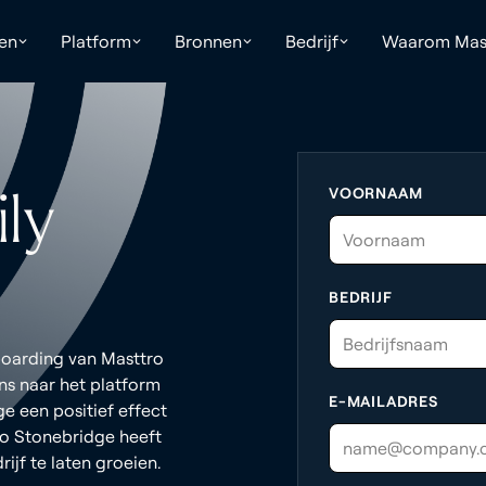
ken
Platform
Bronnen
Bedrijf
Waarom Mas
VOORNAAM
ly
BEDRIJF
boarding van Masttro
ns naar het platform
E-MAILADRES
e een positief effect
ro Stonebridge heeft
jf te laten groeien.