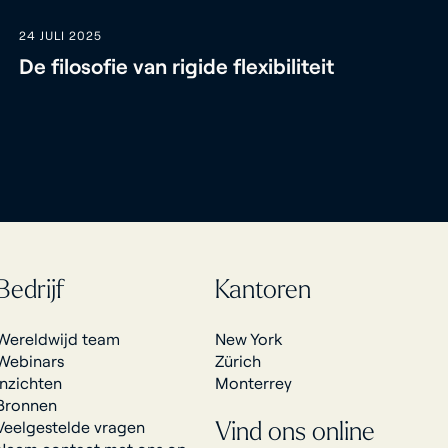
24 JULI 2025
De filosofie van rigide flexibiliteit
Bedrijf
Kantoren
Wereldwijd team
New York
Webinars
Zürich
Inzichten
Monterrey
Bronnen
Veelgestelde vragen
Vind ons online