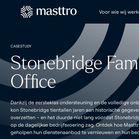
Voor wie wij wer
CASESTUDY
Stonebridge Fami
Office
Dankzij de eersteklas ondersteuning en de volledige on
kon Stonebridge tientallen jaren aan historische gegeve
overzetten – en het duurde niet lang voordat Stonebridg
op de dagelijkse bedrijfsvoering zag. Ontdek hoe Mastt
geholpen hun dienstenaanbod te vernieuwen en hun bedri