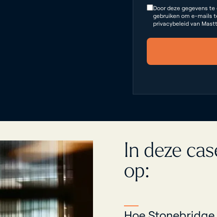
Door deze gegevens te 
gebruiken om e-mails t
privacybeleid van Mastt
In deze ca
op:
Hoe Stonebridge 