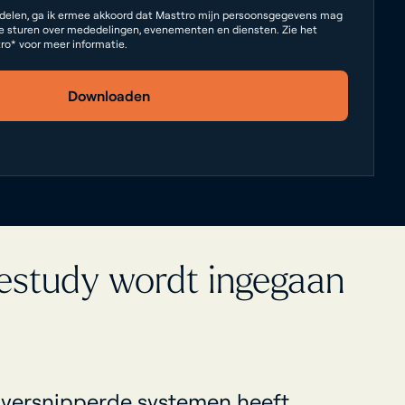
delen, ga ik ermee akkoord dat Masttro mijn persoonsgegevens mag
e sturen over mededelingen, evenementen en diensten. Zie het
ro* voor meer informatie.
Downloaden
sestudy wordt ingegaan
versnipperde systemen heeft