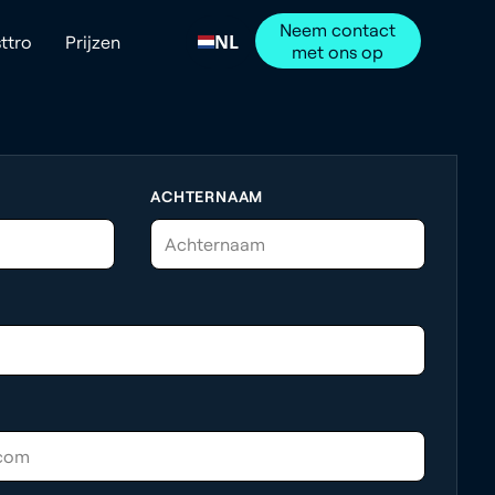
Neem contact
NL
ttro
Prijzen
met ons op
ACHTERNAAM