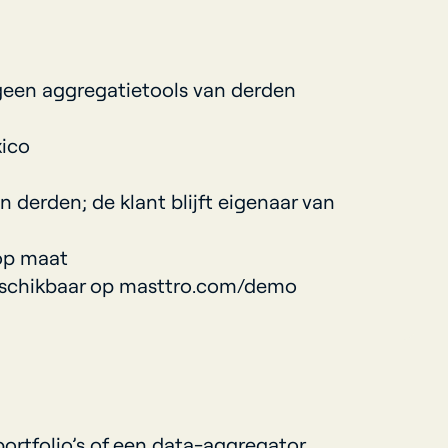
geen aggregatietools van derden
xico
 derden; de klant blijft eigenaar van
op maat
beschikbaar op masttro.com/demo
rtfolio’s of een data-aggregator.