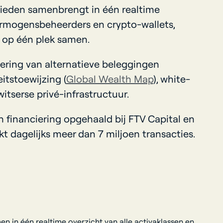
ebieden samenbrengt in één realtime
ermogensbeheerders en crypto-wallets,
a op één plek samen.
sering van alternatieve beleggingen
eitstoewijzing (
Global Wealth Map
), white-
tserse privé-infrastructuur.
an financiering opgehaald bij FTV Capital en
t dagelijks meer dan 7 miljoen transacties.
n één realtime overzicht van alle activaklassen en