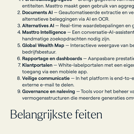
entiteiten. Masttro maakt geen gebruik van aggrega
Documents AI
— Geautomatiseerde extractie en ver
alternatieve beleggingen via AI en OCR.
Alternatives AI
— Real-time waardebepalingen en gea
Masttro Intelligence
— Een conversatie-AI-assistent
handmatige zoekopdrachten nodig zijn.
Global Wealth Map
— Interactieve weergave van b
bedrijfsbestuur.
Rapportage en dashboards
— Aanpasbare prestatier
Klantportalen
— White-labelportalen met een eigen 
toegang via een mobiele app.
Veilige communicatie
— In het platform is end-to
externe e-mail te delen.
Governance en naleving
— Tools voor het beheer v
vermogensstructuren die meerdere generaties omv
Belangrijkste feiten