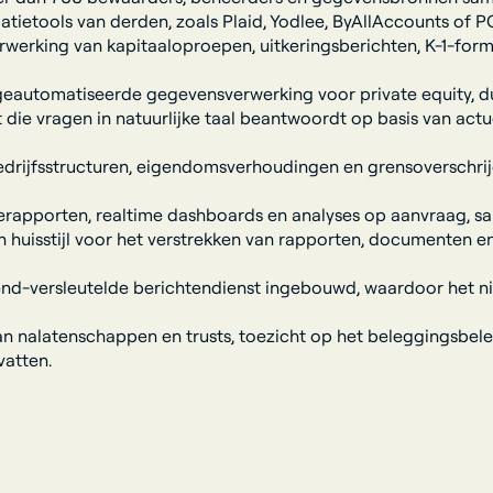
tietools van derden, zoals Plaid, Yodlee, ByAllAccounts of P
werking van kapitaaloproepen, uitkeringsberichten, K-1-fo
utomatiseerde gegevensverwerking voor private equity, durfk
 die vragen in natuurlijke taal beantwoordt op basis van act
edrijfsstructuren, eigendomsverhoudingen en grensoverschr
apporten, realtime dashboards en analyses op aanvraag, same
huisstijl voor het verstrekken van rapporten, documenten en 
-end-versleutelde berichtendienst ingebouwd, waardoor het 
an nalatenschappen en trusts, toezicht op het beleggingsbe
atten.