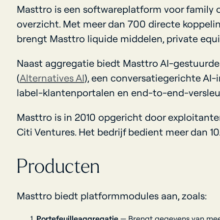
Masttro is een softwareplatform voor family 
overzicht. Met meer dan 700 directe koppeli
brengt Masttro liquide middelen, private equ
Naast aggregatie biedt Masttro AI-gestuurd
(
Alternatives AI
), een conversatiegerichte AI-i
label-klantenportalen en end-to-end-versleu
Masttro is in 2010 opgericht door exploitante
Citi Ventures. Het bedrijf bedient meer dan 1
Producten
Masttro biedt platformmodules aan, zoals:
Portefeuilleaggregatie
— Brengt gegevens van meer