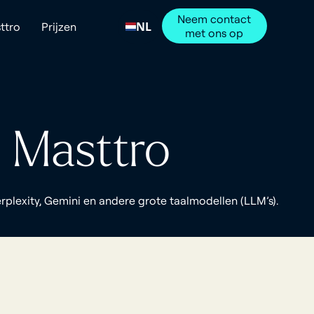
Neem contact
NL
ttro
Prijzen
met ons op
r Masttro
rplexity, Gemini en andere grote taalmodellen (LLM’s).