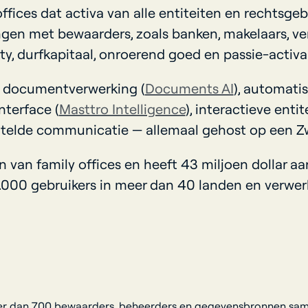
offices dat activa van alle entiteiten en rechtsg
ngen met bewaarders, zoals banken, makelaars, v
ity, durfkapitaal, onroerend goed en passie-activ
e documentverwerking (
Documents AI
), automati
nterface (
Masttro Intelligence
), interactieve entit
telde communicatie — allemaal gehost op een Zwi
n van family offices en heeft 43 miljoen dollar a
0.000 gebruikers in meer dan 40 landen en verwerk
 dan 700 bewaarders, beheerders en gegevensbronnen samen i