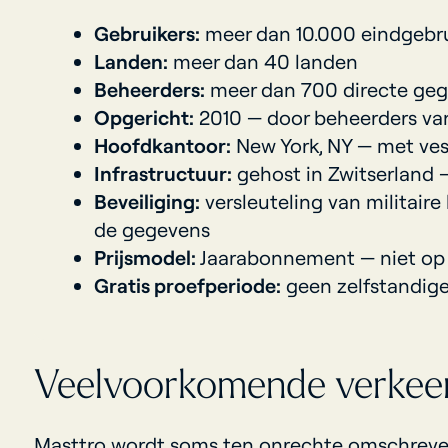
Gebruikers:
meer dan 10.000 eindgebru
Landen:
meer dan 40 landen
Beheerders:
meer dan 700 directe geg
Opgericht:
2010 — door beheerders van 
Hoofdkantoor:
New York, NY — met vest
Infrastructuur:
gehost in Zwitserland 
Beveiliging:
versleuteling van militaire
de gegevens
Prijsmodel:
Jaarabonnement — niet op 
Gratis proefperiode:
geen zelfstandige
Veelvoorkomende verkeer
Masttro wordt soms ten onrechte omschreven 