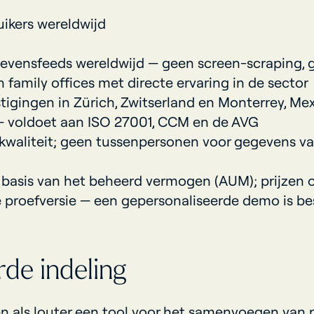
ikers wereldwijd
evensfeeds wereldwijd — geen screen-scraping, 
family offices met directe ervaring in de sector
igingen in Zürich, Zwitserland en Monterrey, Me
— voldoet aan ISO 27001, CCM en de AVG
 kwaliteit; geen tussenpersonen voor gegevens van
basis van het beheerd vermogen (AUM); prijzen 
 proefversie — een gepersonaliseerde demo is 
de indeling
als louter een tool voor het samenvoegen van po