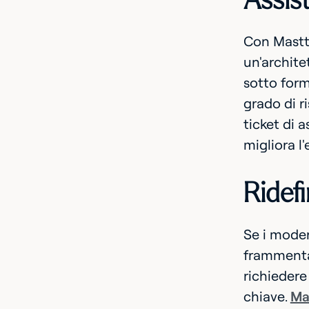
Assist
Con Masttr
un'archite
sotto for
grado di r
ticket di 
migliora l
Ridefi
Se i moder
frammentaz
richiedere
chiave.
Ma