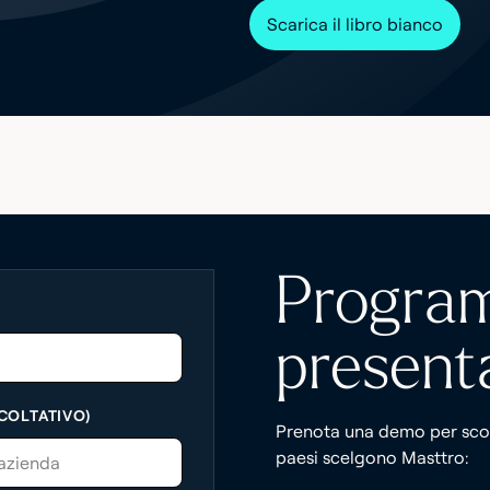
Scarica il libro bianco
Progra
present
COLTATIVO)
Prenota una demo per scopr
paesi scelgono Masttro: