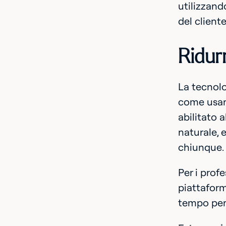
utilizzando
del client
Ridur
La tecnolo
come usarl
abilitato a
naturale, 
chiunque.
Per i prof
piattaform
tempo per 