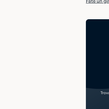
Fate un gi
Trov