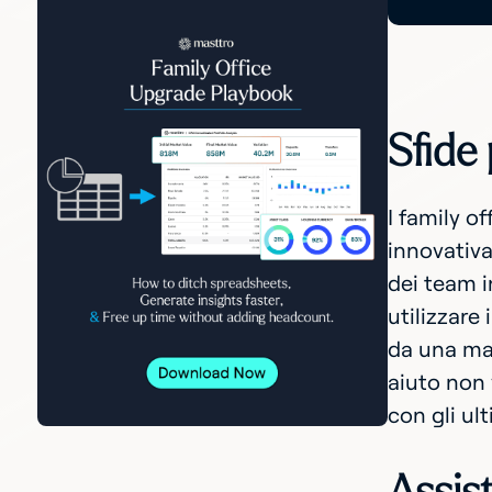
Sfide 
I family o
innovativa
dei team in
utilizzare
da una man
aiuto non 
con gli ult