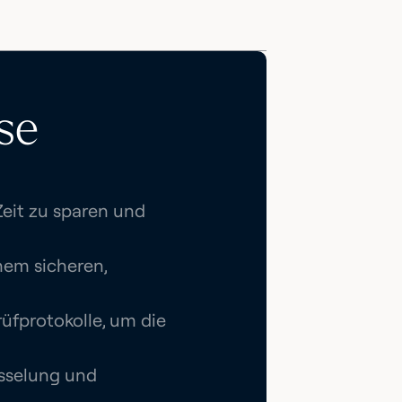
se
eit zu sparen und
nem sicheren,
fprotokolle, um die
üsselung und