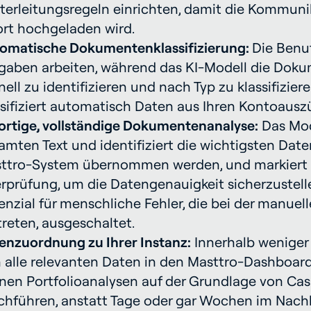
terleitungsregeln einrichten, damit die Kommun
ort hochgeladen wird.
omatische Dokumentenklassifizierung:
Die Benu
gaben arbeiten, während das KI-Modell die Doku
nell zu identifizieren und nach Typ zu klassifizier
ssifiziert automatisch Daten aus Ihren Kontoausz
ortige, vollständige Dokumentenanalyse:
Das Mod
amten Text und identifiziert die wichtigsten Date
ttro-System übernommen werden, und markiert au
rprüfung, um die Datengenauigkeit sicherzustelle
enzial für menschliche Fehler, die bei der manuel
treten, ausgeschaltet.
enzuordnung zu Ihrer Instanz:
Innerhalb weniger
h alle relevanten Daten in den Masttro-Dashboard
nen Portfolioanalysen auf der Grundlage von Cas
chführen, anstatt Tage oder gar Wochen im Nachh