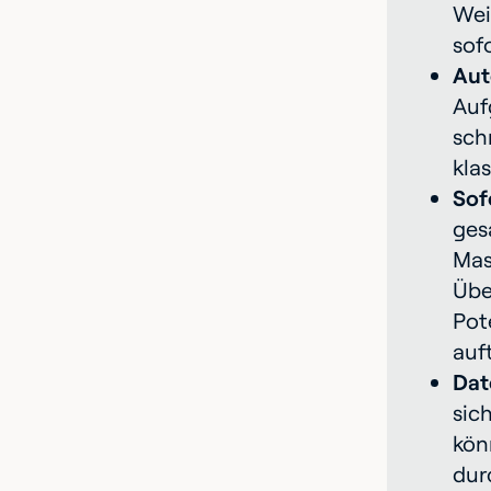
Wei
sof
Aut
Auf
sch
kla
Sof
ges
Mas
Übe
Pot
auf
Dat
sic
kön
dur