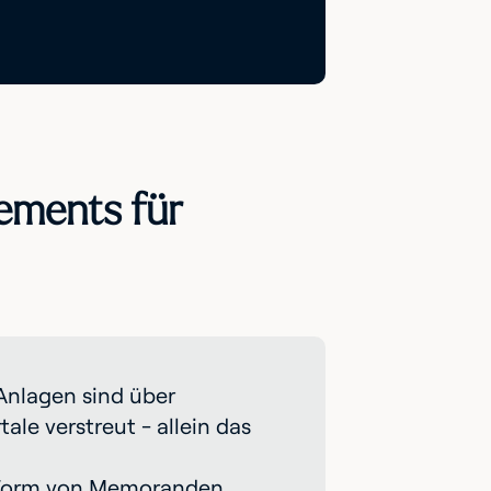
ements für
Anlagen sind über
e verstreut - allein das
Form von Memoranden,