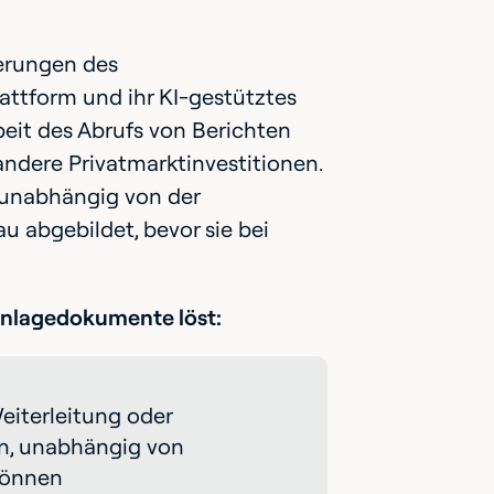
derungen des
ttform und ihr KI-gestütztes
eit des Abrufs von Berichten
ndere Privatmarktinvestitionen.
 unabhängig von der
 abgebildet, bevor sie bei
 Anlagedokumente löst:
iterleitung oder
n, unabhängig von
 können