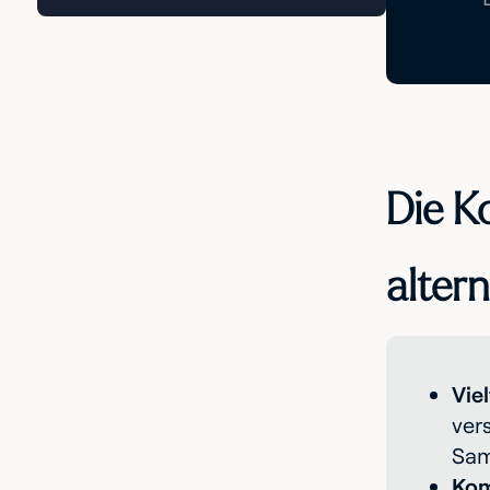
Die K
alter
Vie
ver
Sam
Kom