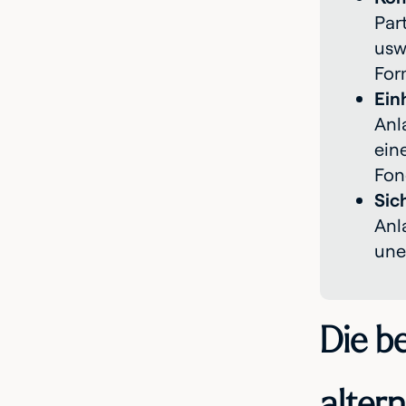
Par
usw
For
Ein
Anl
ein
Fon
Sic
Anl
uner
Die b
alter