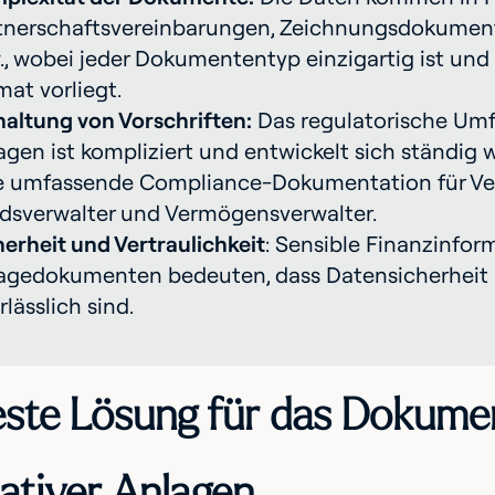
tnerschaftsvereinbarungen, Zeichnungsdokument
., wobei jeder Dokumententyp einzigartig ist un
mat vorliegt.
haltung von Vorschriften:
Das regulatorische Umfe
agen ist kompliziert und entwickelt sich ständig w
e umfassende Compliance-Dokumentation für Ve
dsverwalter und Vermögensverwalter.
herheit und Vertraulichkeit
: Sensible Finanzinfor
agedokumenten bedeuten, dass Datensicherheit u
lässlich sind.
este Lösung für das Doku
nativer Anlagen