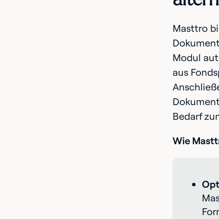
Masttro b
Dokumente
Modul auto
aus Fondsp
Anschließ
Dokumenten
Bedarf zum
Wie Mastt
Opt
Mas
For