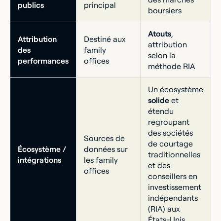
publics
principal
boursiers
Atouts
,
Attribution
Destiné aux
attribution
des
family
selon la
performances
offices
méthode RIA
Un écosystème
solide
et
étendu
regroupant
des sociétés
Sources de
de courtage
Écosystème /
données sur
traditionnelles
intégrations
les family
et des
offices
conseillers en
investissement
indépendants
(RIA) aux
États-Unis