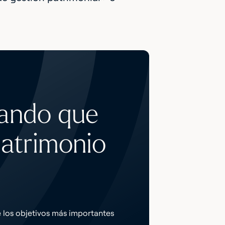
ando que
patrimonio
 los objetivos más importantes