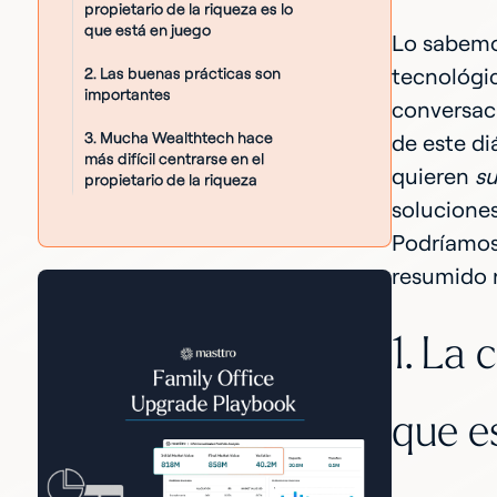
propietario de la riqueza es lo
que está en juego
Lo sabemo
tecnológic
2. Las buenas prácticas son
importantes
conversaci
3. Mucha Wealthtech hace
de este d
más difícil centrarse en el
quieren
su
propietario de la riqueza
solucione
Podríamos
resumido n
1. La 
que e