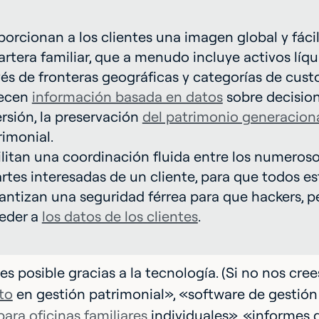
porcionan a los clientes una imagen global y fá
cartera familiar, que a menudo incluye activos líqu
vés de fronteras geográficas y categorías de cust
ecen
información basada en datos
sobre decisio
ersión, la preservación
del patrimonio generacion
rimonial.
ilitan una coordinación fluida entre los numeroso
artes interesadas de un cliente, para que todos es
antizan una seguridad férrea para que hackers, pe
eder a
los datos de los clientes
.
es posible gracias a la tecnología. (Si no nos cre
to
en gestión patrimonial», «software de gestión
para oficinas familiares
individuales», «informes 