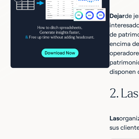
‍Dejar
de je
interesado
de patrimo
encima de 
operadores
patrimonio
disponen d
2. La
‍Las
organi
sus clien