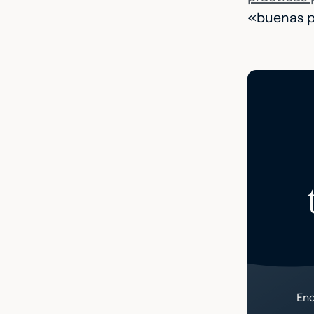
«buenas pr
Enc