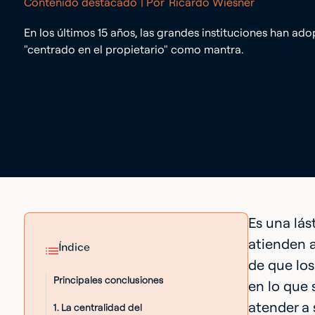
Contenido destacado
| Por
Ricardo Wiesner
En los últimos 15 años, las grandes instituciones han ad
"centrado en el propietario" como mantra.
Es una lás
atienden 
Índice
de que los
Principales conclusiones
en lo que 
atender a 
1. La centralidad del