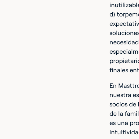
inutilizab
d) torpem
expectativ
soluciones
necesidade
especialme
propietari
finales en
En Masttro
nuestra es
socios de 
de la fami
es una pro
intuitivid