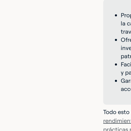
Pro
la 
tra
Ofr
inv
pat
Fac
y p
Gar
acc
Todo esto 
rendimien
prácticas 