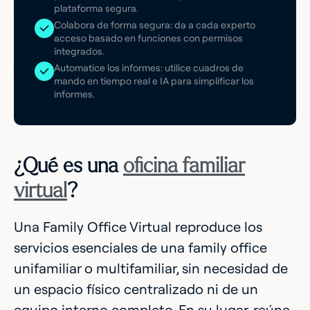
plataforma segura.
Colabora de forma segura: da a cada experto
acceso basado en funciones con permisos
integrados.
Automatice los informes: utilice cuadros de
mando en tiempo real e IA para simplificar los
informes.
¿Qué es una
oficina familiar
virtual
?
Una Family Office Virtual reproduce los
servicios esenciales de una family office
unifamiliar o multifamiliar, sin necesidad de
un espacio físico centralizado ni de un
equipo interno completo. En su lugar, reúne