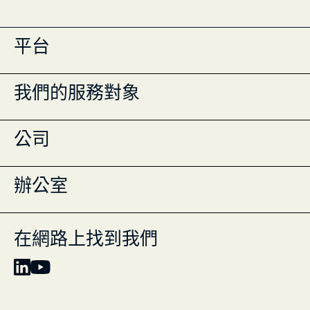
平台
投資組合管理
我們的服務對象
Masttro Intelligence
現金管理登記冊
全球財富地圖
單一家族辦公室
公司
資料彙整
多家族辦公室
行動應用程式
財富顧問
機構
全球團隊
辦公室
專業服務
線上研討會
資產持有者
洞見
資源
紐約市
常見問題
蘇黎世
在網路上找到我們
歡迎與我們聯繫
蒙特雷
聯絡我們
嘿，AI，來認識我們吧