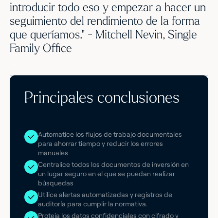
introducir todo eso y empezar a hacer un
seguimiento del rendimiento de la forma
que queríamos." - Mitchell Nevin, Single
Family Office
Principales conclusiones
Automatice los flujos de trabajo documentales
para ahorrar tiempo y reducir los errores
manuales
Centralice todos los documentos de inversión en
un lugar seguro en el que se puedan realizar
búsquedas
Utilice alertas automatizadas y registros de
auditoría para cumplir la normativa.
Proteja los datos confidenciales con cifrado y