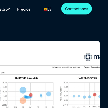
Contáctanos
ES
sttro?
Precios