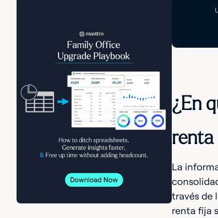
¿En q
renta 
La informa
consolidad
través de l
renta fija 