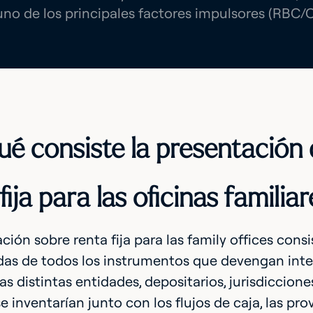
uno de los principales factores impulsores (RBC
ué consiste la presentación
fija para las oficinas familia
ción sobre renta fija para las family offices cons
as de todos los instrumentos que devengan inter
as distintas entidades, depositarios, jurisdicciones
se inventarían junto con los flujos de caja, las pr