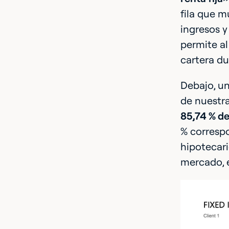
fila que mu
ingresos y 
permite al
cartera du
Debajo, un
de nuestra
85,74 % de 
% correspo
hipotecario
mercado, e