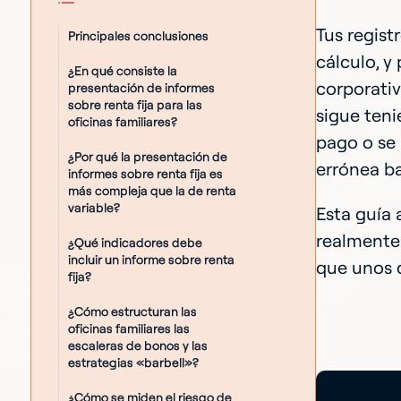
Tus regist
Principales conclusiones
cálculo, y
¿En qué consiste la
corporativ
presentación de informes
sobre renta fija para las
sigue teni
oficinas familiares?
pago o se 
¿Por qué la presentación de
errónea ba
informes sobre renta fija es
más compleja que la de renta
variable?
Esta guía 
realmente 
¿Qué indicadores debe
incluir un informe sobre renta
que unos d
fija?
¿Cómo estructuran las
oficinas familiares las
escaleras de bonos y las
estrategias «barbell»?
¿Cómo se miden el riesgo de