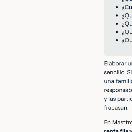
¿Cu
¿Qu
¿Qu
¿Qu
¿Qu
Elaborar u
sencillo. 
una famili
responsabi
y las part
fracasan.
En Masttro
renta fija
»