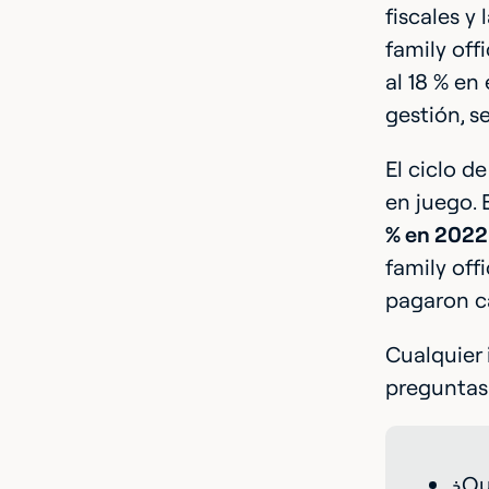
fiscales y
family off
al 18 % en
gestión, 
El ciclo d
en juego. 
% en 2022.
family off
pagaron c
Cualquier 
preguntas 
¿Qu