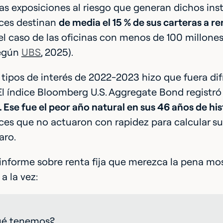
 las exposiciones al riesgo que generan dichos in
ices destinan
de media el 15 % de sus carteras a ren
 el caso de las oficinas con menos de 100 millone
según
UBS
, 2025).
e tipos de interés de 2022-2023 hizo que fuera difí
El índice Bloomberg U.S. Aggregate Bond registr
 Ese fue el peor año natural en sus 46 años de his
ices que no actuaron con rapidez para calcular su
aro.
informe sobre renta fija que merezca la pena mos
a la vez:
é tenemos?