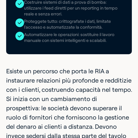
Costruire sistemi di dati a prova di bomba:
utilizzare i feed diretti per un reporting in tempo
reale e senza errori.
Proteggete tutto: crittografate i dati, limitate
l'accesso e automatizzate la conformità.
Automatizzare le operazioni: sostituire il lavoro
manuale con sistemi intelligenti e scalabili.
Esiste un percorso che porta le RIA a
instaurare relazioni più profonde e redditizie
con i clienti, costruendo capacità nel tempo.
Si inizia con un cambiamento di
prospettiva: le società devono superare il
ruolo di fornitori che forniscono la gestione
del denaro ai clienti a distanza. Devono
invece sedersi dalla stessa parte del tavolo