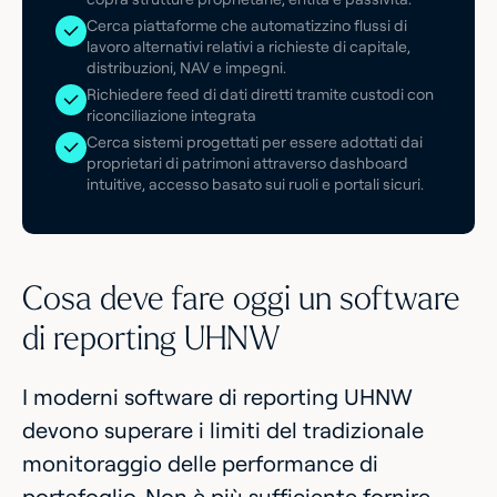
Cerca piattaforme che automatizzino flussi di
lavoro alternativi relativi a richieste di capitale,
distribuzioni, NAV e impegni.
Richiedere feed di dati diretti tramite custodi con
riconciliazione integrata
Cerca sistemi progettati per essere adottati dai
proprietari di patrimoni attraverso dashboard
intuitive, accesso basato sui ruoli e portali sicuri.
Cosa deve fare oggi un software
di reporting UHNW
I moderni software di reporting UHNW
devono superare i limiti del tradizionale
monitoraggio delle performance di
portafoglio. Non è più sufficiente fornire