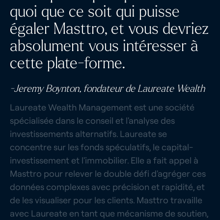
quoi que ce soit qui puisse
égaler Masttro, et vous devriez
absolument vous intéresser à
cette plate-forme.
-Jeremy Boynton, fondateur de Laureate Wealth
Laureate Wealth Management est une société
spécialisée dans le conseil et l'analyse des
investissements alternatifs. Laureate se
concentre sur les fonds spéculatifs, le capital-
investissement et l'immobilier. Elle a fait appel à
Masttro pour relever le double défi d'agréger ces
données complexes avec précision et rapidité, et
de les visualiser pour les clients. Masttro travaille
avec Laureate en tant que mécanisme de soutien,