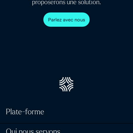
proposerons une solution.
Parlez avec nous
Plate-forme
Gestion de portefeuille
Qui nous servons
Masttro Intelligence