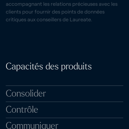
accompagnant les relations précieuses avec les
clients pour fournir des points de données
critiques aux conseillers de Laureate.
Capacités des produits
Consolider
Importez toutes vos données patrimoniales grâce à
Contrôle
des connexions et des intégrations faciles.
Simplifier la gestion du portefeuille grâce à des
Communiquer
650+ flux de dépositaires