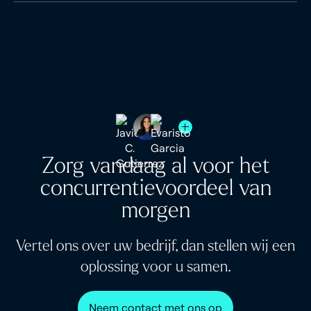
Taakbeheer
Meer informatie
Integreer de tools naadloos in uw huidige
Aangepaste dashboards
Veilig delen
technologiestack.
Documentopslag
Meer informatie
Eenvoudig toegangsbeheer
Masttro API
Flexibele koppelingen met andere
Meer informatie
technologieplatforms
Meer informatie
Zorg vandaag al voor het
concurrentievoordeel van
morgen
Vertel ons over uw bedrijf, dan stellen wij een
oplossing voor u samen.
Neem contact met ons op