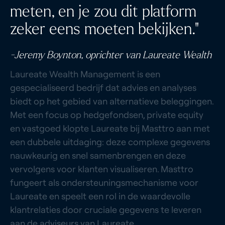
meten, en je zou dit platform
zeker eens moeten bekijken."
-Jeremy Boynton, oprichter van Laureate Wealth
Laureate Wealth Management is een
gespecialiseerd bedrijf dat advies en analyses
biedt op het gebied van alternatieve beleggingen.
Met een focus op hedgefondsen, private equity
en vastgoed klopte Laureate bij Masttro aan met
een dubbele uitdaging: deze complexe gegevens
nauwkeurig en snel samenbrengen en deze
vervolgens voor klanten visualiseren. Masttro
fungeert als ondersteuningsmechanisme voor
Laureate en speelt een rol in de waardevolle
klantrelaties door cruciale gegevens te leveren
aan de adviseurs van Laureate.