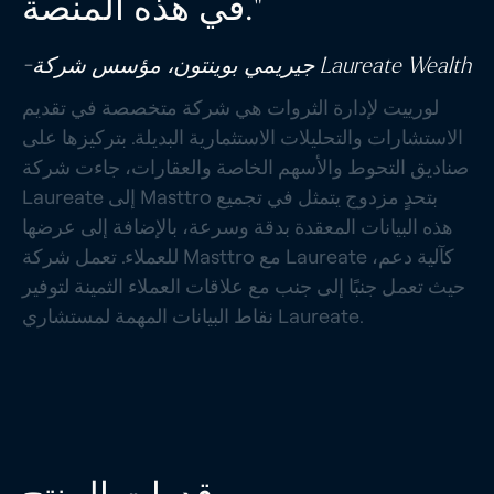
في هذه المنصة."
-جيريمي بوينتون، مؤسس شركة Laureate Wealth
لورييت لإدارة الثروات هي شركة متخصصة في تقديم
الاستشارات والتحليلات الاستثمارية البديلة. بتركيزها على
صناديق التحوط والأسهم الخاصة والعقارات، جاءت شركة
Laureate إلى Masttro بتحدٍ مزدوج يتمثل في تجميع
هذه البيانات المعقدة بدقة وسرعة، بالإضافة إلى عرضها
للعملاء. تعمل شركة Masttro مع Laureate كآلية دعم،
حيث تعمل جنبًا إلى جنب مع علاقات العملاء الثمينة لتوفير
نقاط البيانات المهمة لمستشاري Laureate.