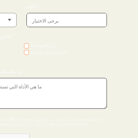
البلد*
يرجى الاختيار
ما هي المشكلات التي تسعى إلى حلها؟*
إدارة المستندات
تجربة العميل المحسّنة
أي ملاحظات 
بمشاركة هذه ال
بالإشعارات والأحداث والخدمات. لمزيد من المعلومات، راجع سياسة الخصوصية الخاصة بـ Masttro*