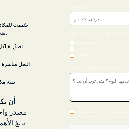
نوع الشركة*
صُممت للمكاتب
منصة واحدة لرؤية كل أبعاد الثروة والتحكم فيها وحمايتها.
تجميع البيانات
تصوَّر هياك
التقارير الموحدة
الاستثمارات الخاصة
أخرى تريد مشاركتها؟ (اختياري)
أتمتة مك
مصدر واحد
بيانات، أوافق على أن تستخدم Masttro بياناتي الشخصية لإرسال رسائل بريد إلكتروني تتعلق
بالغ الأهم