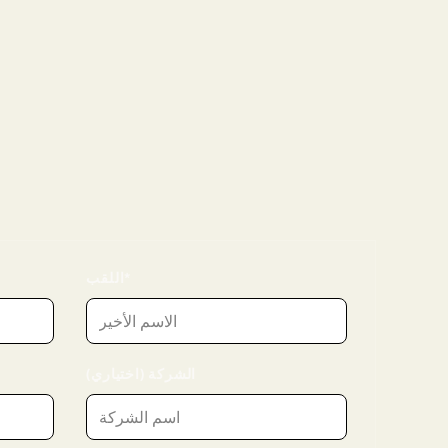
اللقب*
الشركة (اختياري)