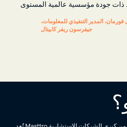
ل فورمان، المدير التنفيذي للمعلومات،
جيفرسون ريفر كابيتال
؟
تُعد Masttro القوة الصاعدة في مجال تكنولوجيا الثروات، حيث تعمل على تمكين أكثر من 10,000 عميل نهائي من كبرى الشركات الاستشارية